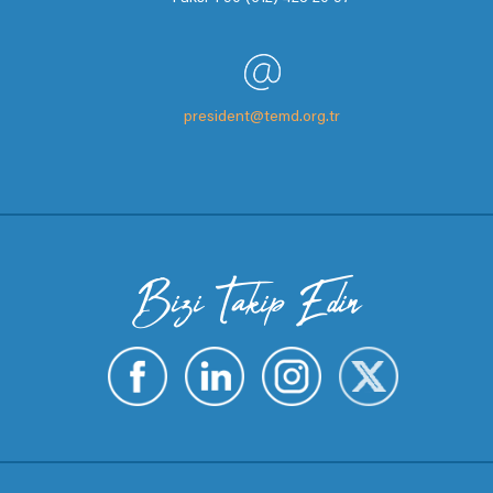
president@temd.org.tr
Bizi Takip Edin