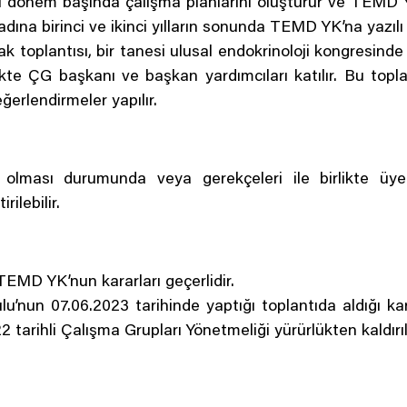
eri dönem başında çalışma planlarını oluşturur ve TEMD YK
p adına birinci ve ikinci yılların sonunda TEMD YK’na yazılı o
 toplantısı, bir tanesi ulusal endokrinoloji kongresinde 
kte ÇG başkanı ve başkan yardımcıları katılır. Bu topl
ğerlendirmeler yapılır.
lması durumunda veya gerekçeleri ile birlikte üye
rilebilir.
TEMD YK’nun kararları geçerlidir.
’nun 07.06.2023 tarihinde yaptığı toplantıda aldığı ka
 tarihli Çalışma Grupları Yönetmeliği yürürlükten kaldırıl