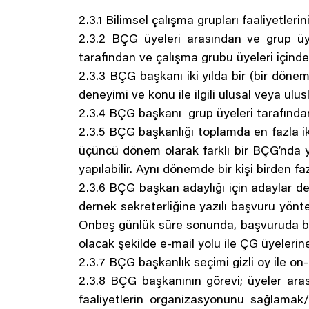
2.3.1 Bilimsel çalışma grupları faaliyetleri
2.3.2 BÇG üyeleri arasından ve grup üye
tarafından ve çalışma grubu üyeleri içinden
2.3.3 BÇG başkanı iki yılda bir (bir dönem
deneyimi ve konu ile ilgili ulusal veya ulu
2.3.4 BÇG başkanı grup üyeleri tarafından i
2.3.5 BÇG başkanlığı toplamda en fazla ik
üçüncü dönem olarak farklı bir BÇG’nda ye
yapılabilir. Aynı dönemde bir kişi birden
2.3.6 BÇG başkan adaylığı için adaylar der
dernek sekreterliğine yazılı başvuru yöntem
Onbeş günlük süre sonunda, başvuruda bul
olacak şekilde e-mail yolu ile ÇG üyelerin
2.3.7 BÇG başkanlık seçimi gizli oy ile on-
2.3.8 BÇG başkanının görevi; üyeler arası
faaliyetlerin organizasyonunu sağlamak/