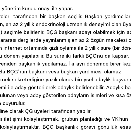
ni yönetim kurulu onayı ile yapar.
leri tarafından bir başkan seçilir. Başkan yardımcılar
, en az 2 yıllık endokrinoloji uzmanlık deneyimi olan üyel
) seçimle belirlenir. BÇG başkanı adayı olabilmek için ad
slararası dergilerde yayınlanmış en az 2 özgün makalesi o
nternet ortamında gizli oylama ile 2 yıllık süre (bir dönem
i dönem yapılabilir. Bu süre iki farklı BÇG’nu da kapsar.
niden başkanlık yapılamaz. İki ayrı dönemde birer kez 
 fazla BÇG’nun başkanı veya başkan yardımcısı olamaz.
nek sekreterliğine yazılı olarak bireysel adaylık başvur
i ile aday gösterilerek adaylık belirlenebilir. Adaylık ba
unan veya aday gösterilen adayların isimleri ve kısa öz
e duyurulur.
line olarak ÇG üyeleri tarafından yapılır.
 iletişimi kolaylaştırmak, grubun planladığı ve YK’nun o
kolaylaştırmaktır. BÇG başkanlık görevi gönüllük esas