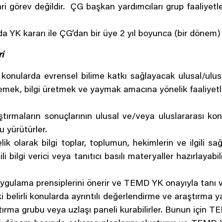
ari görev değildir. ÇG başkan yardımcıları grup faaliye
 YK kararı ile ÇG’dan bir üye 2 yıl boyunca (bir dönem) g
i
i konularda evrensel bilime katkı sağlayacak ulusal/ulusl
ek, bilgi üretmek ve yaymak amacına yönelik faaliyetleri
tırmaların sonuçlarının ulusal ve/veya uluslararası ko
 yürütürler.
lik olarak bilgi toplar, toplumun, hekimlerin ve ilgili sağ
ili bilgi verici veya tanıtıcı basılı materyaller hazırlayabil
ygulama prensiplerini önerir ve TEMD YK onayıyla tanı ve 
i belirli konularda ayrıntılı değerlendirme ve araştırm
ştırma grubu veya uzlaşı paneli kurabilirler. Bunun için 