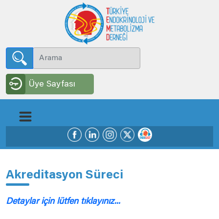
Üye Sayfası
Akreditasyon Süreci
Detaylar için lütfen tıklayınız...