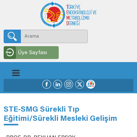
Üye Sayfası
STE-SMG Sürekli Tıp
Eğitimi/Sürekli Mesleki Gelişim