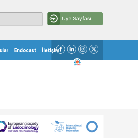
Üye Sayfası
ular
Endocast
İletişim