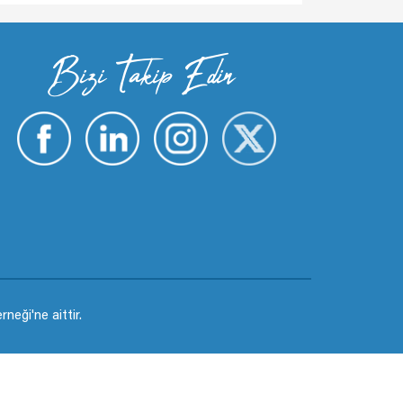
Bizi Takip Edin
eği'ne aittir.