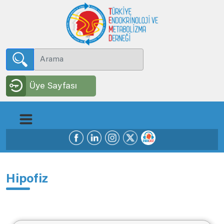
Üye Sayfası
Hipofiz