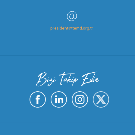
president@temd.org.tr
Bizi Takip Edin