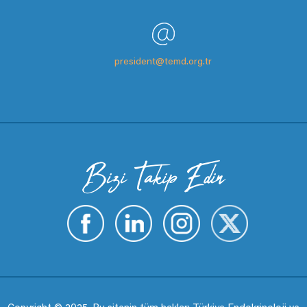
president@temd.org.tr
Bizi Takip Edin