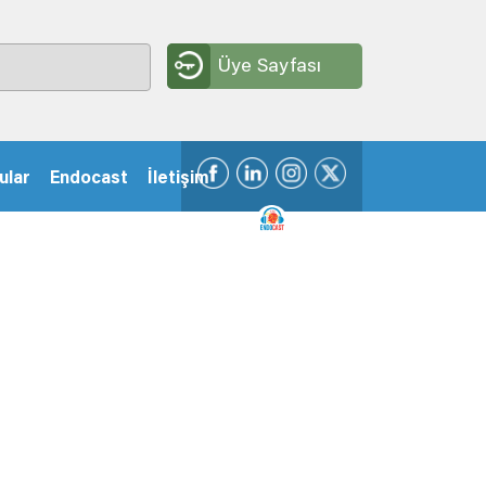
Üye Sayfası
ular
Endocast
İletişim